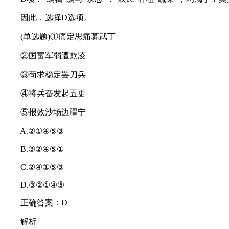
因此，选择D选项。
(单选题)①痛定思痛募武丁
②国富军弱遭欺凌
③苟求稳定罢刀兵
④将兵奋发起五更
⑤报效沙场边疆宁
A.②①④⑤③
B.③②④⑤①
C.②④①⑤③
D.③②①④⑤
正确答案：D
解析