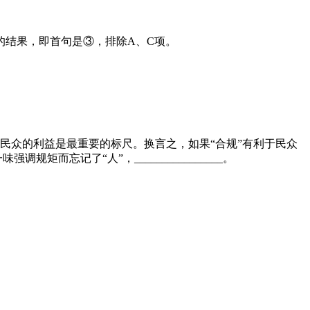
结果，即首句是③，排除A、C项。
民众的利益是最重要的标尺。换言之，如果“合规”有利于民众
而忘记了“人”，________________。