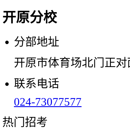
开原分校
分部地址
开原市体育场北门正对
联系电话
024-73077577
热门招考