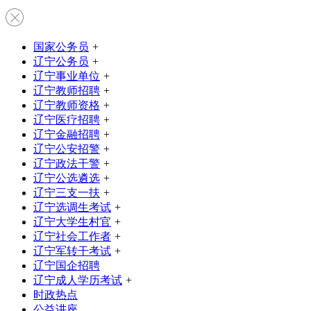
国家公务员
+
辽宁公务员
+
辽宁事业单位
+
辽宁教师招聘
+
辽宁教师资格
+
辽宁医疗招聘
+
辽宁金融招聘
+
辽宁公安招警
+
辽宁政法干警
+
辽宁公选遴选
+
辽宁三支一扶
+
辽宁选调生考试
+
辽宁大学生村官
+
辽宁社会工作者
+
辽宁军转干考试
+
辽宁国企招聘
辽宁成人学历考试
+
时政热点
公益讲座