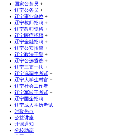
国家公务员
+
辽宁公务员
+
辽宁事业单位
+
辽宁教师招聘
+
辽宁教师资格
+
辽宁医疗招聘
+
辽宁金融招聘
+
辽宁公安招警
+
辽宁政法干警
+
辽宁公选遴选
+
辽宁三支一扶
+
辽宁选调生考试
+
辽宁大学生村官
+
辽宁社会工作者
+
辽宁军转干考试
+
辽宁国企招聘
辽宁成人学历考试
+
时政热点
公益讲座
开课通知
分校动态