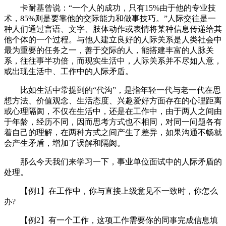
卡耐基曾说：“一个人的成功，只有15%由于他的专业技
术，85%则是要靠他的交际能力和做事技巧。”人际交往是一
种人们通过言语、文字、肢体动作或表情将某种信息传递给其
他个体的一个过程。与他人建立良好的人际关系是人类社会中
最为重要的任务之一，善于交际的人，能搭建丰富的人脉关
系，往往事半功倍，而现实生活中，人际关系并不尽如人意，
或出现生活中、工作中的人际矛盾。
比如生活中常提到的“代沟”，是指年轻一代与老一代在思
想方法、价值观念、生活态度、兴趣爱好方面存在的心理距离
或心理隔阂，不仅在生活中，还是在工作中，由于两人之间由
于年龄，经历不同，因而思考方式也不相同，对同一问题各有
着自己的理解，在两种方式之间产生了差异，如果沟通不畅就
会产生矛盾，增加了误解和隔阂。
那么今天我们来学习一下，事业单位面试中的人际矛盾的
处理。
【例1】在工作中，你与直接上级意见不一致时，你怎么
办?
【例2】有一个工作，这项工作需要你的同事完成信息填