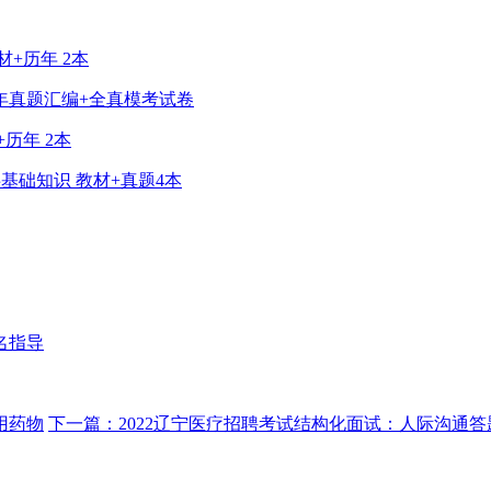
+历年 2本
年真题汇编+全真模考试卷
历年 2本
基础知识 教材+真题4本
名指导
用药物
下一篇：2022辽宁医疗招聘考试结构化面试：人际沟通答