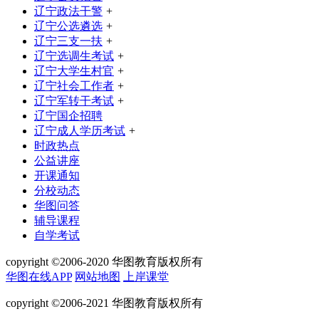
辽宁政法干警
+
辽宁公选遴选
+
辽宁三支一扶
+
辽宁选调生考试
+
辽宁大学生村官
+
辽宁社会工作者
+
辽宁军转干考试
+
辽宁国企招聘
辽宁成人学历考试
+
时政热点
公益讲座
开课通知
分校动态
华图问答
辅导课程
自学考试
copyright ©2006-2020 华图教育版权所有
华图在线APP
网站地图
上岸课堂
copyright ©2006-2021 华图教育版权所有