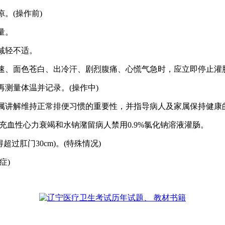
。(操作前)
量。
减轻不适。
速、面色苍白、出冷汗、剧烈腹痛、心慌气急时，应立即停止灌
再测量体温并记录。(操作中)
属讲解维持正常排便习惯的重要性，并指导病人及家属保持健康的
充血性心力衰竭和水钠潴留病人禁用0.9%氯化钠溶液灌肠。
过肛门30cm)。(特殊情况)
症)