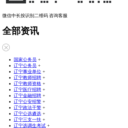
微信中长按识别二维码 咨询客服
全部资讯
国家公务员
+
辽宁公务员
+
辽宁事业单位
+
辽宁教师招聘
+
辽宁教师资格
+
辽宁医疗招聘
+
辽宁金融招聘
+
辽宁公安招警
+
辽宁政法干警
+
辽宁公选遴选
+
辽宁三支一扶
+
辽宁选调生考试
+