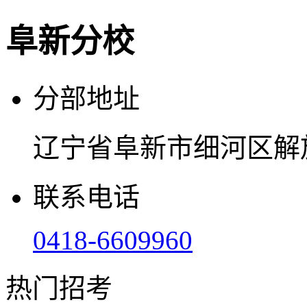
阜新分校
分部地址
辽宁省阜新市细河区解放
联系电话
0418-6609960
热门招考