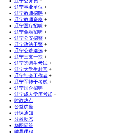
辽宁公务员
+
辽宁事业单位
+
辽宁教师招聘
+
辽宁教师资格
+
辽宁医疗招聘
+
辽宁金融招聘
+
辽宁公安招警
+
辽宁政法干警
+
辽宁公选遴选
+
辽宁三支一扶
+
辽宁选调生考试
+
辽宁大学生村官
+
辽宁社会工作者
+
辽宁军转干考试
+
辽宁国企招聘
辽宁成人学历考试
+
时政热点
公益讲座
开课通知
分校动态
华图问答
辅导课程