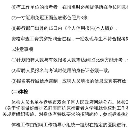
(6)有工作单位的报考者，在报名时必须提供所在单位同意报
(7)一寸近期免冠正面蓝底彩色照片3张;
(8)银行部门出具的15日内《个人信用报告(本人版)》。
资格审查工资贯穿招聘全过程，一经发现考生不符合报考岗
5.注意事项
(1)计划招聘人数与有效报名人数需达到1:2比例方能开考
(2)应聘人员报名与考试时使用的身份证必须一致;
(3)报名实行诚信承诺制，应聘人员填报的信息应真实有效
(二)体检
体检人员名单在盘锦市双台子区人民政府网站公布。体检工作参照
《关于切实做好维护乙肝表面抗原携带者入学和就业权利工作有关问
关规定组织实施。对身体有特殊要求的招聘岗位，参照标准执
体检工作由招聘工作领导小组统一组织在指定的医院进行。应