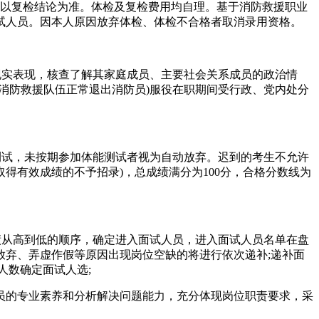
果以复检结论为准。体检及复检费用均自理。基于消防救援职业
试人员。因本人原因放弃体检、体检不合格者取消录用资格。
实表现，核查了解其家庭成员、主要社会关系成员的政治情
消防救援队伍正常退出消防员)服役在职期间受行政、党内处分
试，未按期参加体能测试者视为自动放弃。迟到的考生不允许
未取得有效成绩的不予招录)，总成绩满分为100分，合格分数线为
绩从高到低的顺序，确定进入面试人员，进入面试人员名单在盘
弃、弄虚作假等原因出现岗位空缺的将进行依次递补;递补面
人数确定面试人选;
的专业素养和分析解决问题能力，充分体现岗位职责要求，采