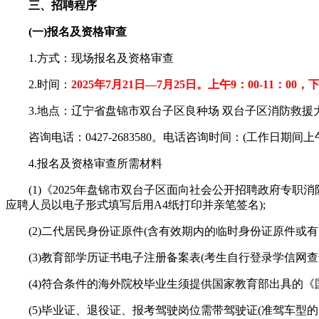
三、招聘程序
(一)报名及资格审查
1.方式：现场报名及资格审查
2.时间：
2025年7月21日—7月25日。上午9：00-11：00，下午2
3.地点：辽宁省盘锦市双台子区良种场 双台子区消防救援大队
咨询电话：0427-2683580。电话咨询时间：(工作日期间上午9:00—
4.报名及资格审查所需材料
(1)《2025年盘锦市双台子区面向社会公开招聘政府专职消防员报名
应聘人员以电子形式填写后用A4纸打印并亲笔签名);
(2)二代居民身份证原件(含有效期内的临时身份证原件或有
(3)教育部学历证书电子注册备案表(考生自行登录学信网查询下载打印，
(4)符合条件的海外院校毕业生须提供国家教育部出具的《
(5)毕业证、退役证、报考驾驶岗位需带驾驶证(准驾车型的