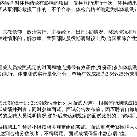
检内容为对体检结论有影响的项目，复检只能进行一次，体检结
宜从事消防救援工作的，不予合格。体检合格者确定为拟体能测
教信仰、政治言行、主要经历、出国(境)情况、奖惩情况和现
表述情形的，解放军、武警部队服役期满退役士兵(含国家综合性
人员按照规定的时间和地点携带有效证件(身份证)参加体能测
执行。体能测试实行量化评分，单项有效成绩为2.5分-25分(
比例(低于1：2比例岗位全部列为面试人选)，根据体能测试成
试成绩并列者，同时参加面试。面试公告发布前，因应聘者自愿放
的应聘人员说明情况;递补后未达到规定的面试比例的，按实际
招聘工作领导小组按相关规定组织实施。面试重点考察应聘人员
未达到合格分数线者，不得聘用。面试成绩保留小数点后2位。