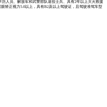
科以上学历人员、解放军和武警部队退役士兵、具有2年以上灭火救援
，双眼矫正视力5.0以上，具有B2及以上驾驶证，且驾驶准驾车型