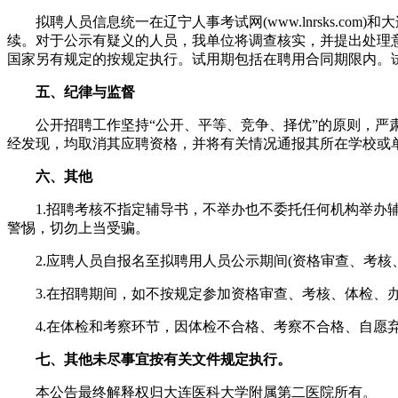
拟聘人员信息统一在辽宁人事考试网(www.lnrsks.com)
续。对于公示有疑义的人员，我单位将调查核实，并提出处理意
国家另有规定的按规定执行。试用期包括在聘用合同期限内。
五、纪律与监督
公开招聘工作坚持“公开、平等、竞争、择优”的原则，严肃
经发现，均取消其应聘资格，并将有关情况通报其所在学校或
六、其他
1.招聘考核不指定辅导书，不举办也不委托任何机构举办辅
警惕，切勿上当受骗。
2.应聘人员自报名至拟聘用人员公示期间(资格审查、考核
3.在招聘期间，如不按规定参加资格审查、考核、体检、办
4.在体检和考察环节，因体检不合格、考察不合格、自愿弃
七、其他未尽事宜按有关文件规定执行。
本公告最终解释权归大连医科大学附属第二医院所有。