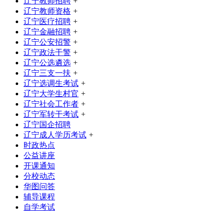
辽宁教师招聘
+
辽宁教师资格
+
辽宁医疗招聘
+
辽宁金融招聘
+
辽宁公安招警
+
辽宁政法干警
+
辽宁公选遴选
+
辽宁三支一扶
+
辽宁选调生考试
+
辽宁大学生村官
+
辽宁社会工作者
+
辽宁军转干考试
+
辽宁国企招聘
辽宁成人学历考试
+
时政热点
公益讲座
开课通知
分校动态
华图问答
辅导课程
自学考试