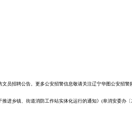
防文员招聘公告。更多公安招警信息敬请关注辽宁华图公安招警频
乡镇、街道消防工作站实体化运行的通知》(阜消安委办〔202