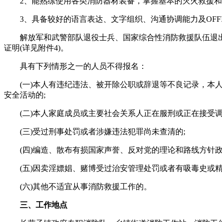
2、能熟练使用各类消防器材装备，掌握基本的灭火救援和
3、具备较好的语言表达、文字组织、沟通协调能力及OFFI
解放军和武警部队退役士兵、国家综合性消防救援队伍退出人
证明(详见附件4)。
具有下列情形之一的人员不得报名：
(一)本人有违纪违法、被开除公职或辞退等不良记录，本人
安全活动的;
(二)本人家庭成员或主要社会关系人正在服刑或正在接受调
(三)受过刑事处罚或者涉嫌违法犯罪尚未查清的;
(四)编造、散布有损国家声誉、反对党的理论和路线方针政
(五)因卖淫嫖娼、赌博受过治安管理处罚或者有吸毒史或精
(六)其他不适宜从事消防救援工作的。
三、工作地点