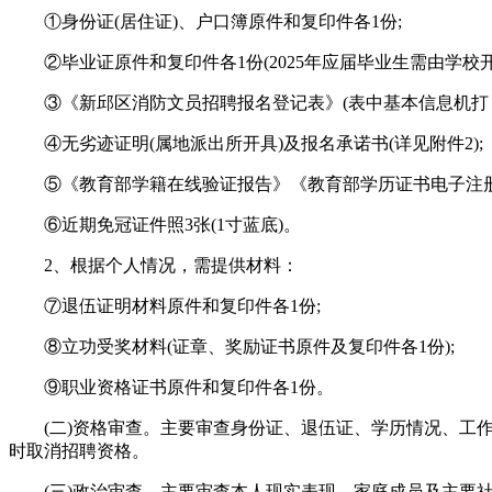
①身份证(居住证)、户口簿原件和复印件各1份;
②毕业证原件和复印件各1份(2025年应届毕业生需由学校
③《新邱区消防文员招聘报名登记表》(表中基本信息机打，
④无劣迹证明(属地派出所开具)及报名承诺书(详见附件2);
⑤《教育部学籍在线验证报告》《教育部学历证书电子注册备案表》《
⑥近期免冠证件照3张(1寸蓝底)。
2、根据个人情况，需提供材料：
⑦退伍证明材料原件和复印件各1份;
⑧立功受奖材料(证章、奖励证书原件及复印件各1份);
⑨职业资格证书原件和复印件各1份。
(二)资格审查。主要审查身份证、退伍证、学历情况、工作
时取消招聘资格。
(三)政治审查。主要审查本人现实表现、家庭成员及主要社