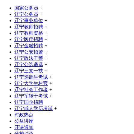
国家公务员
+
辽宁公务员
+
辽宁事业单位
+
辽宁教师招聘
+
辽宁教师资格
+
辽宁医疗招聘
+
辽宁金融招聘
+
辽宁公安招警
+
辽宁政法干警
+
辽宁公选遴选
+
辽宁三支一扶
+
辽宁选调生考试
+
辽宁大学生村官
+
辽宁社会工作者
+
辽宁军转干考试
+
辽宁国企招聘
辽宁成人学历考试
+
时政热点
公益讲座
开课通知
分校动态