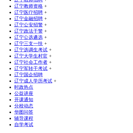
辽宁教师资格
+
辽宁医疗招聘
+
辽宁金融招聘
+
辽宁公安招警
+
辽宁政法干警
+
辽宁公选遴选
+
辽宁三支一扶
+
辽宁选调生考试
+
辽宁大学生村官
+
辽宁社会工作者
+
辽宁军转干考试
+
辽宁国企招聘
辽宁成人学历考试
+
时政热点
公益讲座
开课通知
分校动态
华图问答
辅导课程
自学考试