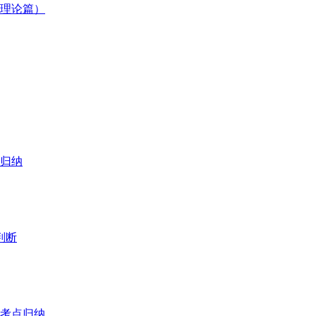
常理论篇）
点归纳
判断
及考点归纳