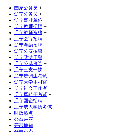
国家公务员
+
辽宁公务员
+
辽宁事业单位
+
辽宁教师招聘
+
辽宁教师资格
+
辽宁医疗招聘
+
辽宁金融招聘
+
辽宁公安招警
+
辽宁政法干警
+
辽宁公选遴选
+
辽宁三支一扶
+
辽宁选调生考试
+
辽宁大学生村官
+
辽宁社会工作者
+
辽宁军转干考试
+
辽宁国企招聘
辽宁成人学历考试
+
时政热点
公益讲座
开课通知
分校动态